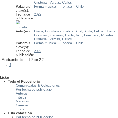
Cristóbal;
Vargas, Carlos
Palabra(s)
Forma musical -- Tonada -- Chile
clave(s):
Fecha de
2022
publicación:
Tonada
Autor(es):
Ojeda, Constanza;
Gatica, Ariel;
Ávila, Felipe;
Huerta,
Consuelo;
Cáceres, Paula;
Ruz, Francisco;
Rosales,
Cristóbal;
Vargas, Carlos
Palabra(s)
Forma musical -- Tonada -- Chile
clave(s):
Fecha de
2022
publicación:
Mostrando ítems 1-2 de 2
2
1
Listar
Todo el Repositorio
Comunidades & Colecciones
Por fecha de publicación
Autores
Títulos
Materias
Carreras
Tipos
Esta colección
Por fecha de publicación