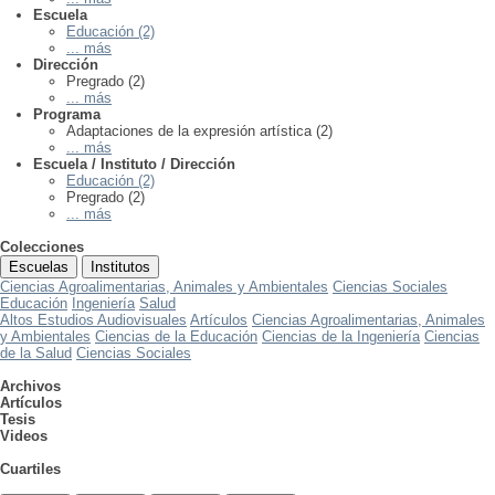
Escuela
Educación (2)
... más
Dirección
Pregrado (2)
... más
Programa
Adaptaciones de la expresión artística (2)
... más
Escuela / Instituto / Dirección
Educación (2)
Pregrado (2)
... más
Colecciones
Escuelas
Institutos
Ciencias Agroalimentarias, Animales y Ambientales
Ciencias Sociales
Educación
Ingeniería
Salud
Altos Estudios Audiovisuales
Artículos
Ciencias Agroalimentarias, Animales
y Ambientales
Ciencias de la Educación
Ciencias de la Ingeniería
Ciencias
de la Salud
Ciencias Sociales
Archivos
Artículos
Tesis
Videos
Cuartiles