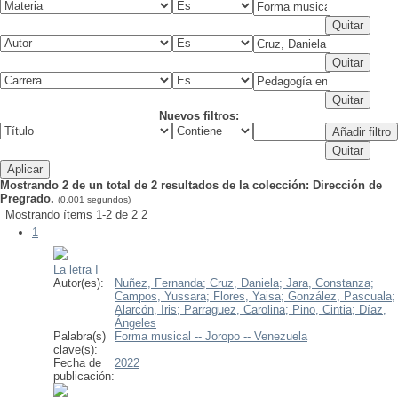
Nuevos filtros:
Mostrando 2 de un total de 2 resultados de la colección: Dirección de
Pregrado.
(0.001 segundos)
Mostrando ítems 1-2 de 2
2
1
La letra I
Autor(es):
Nuñez, Fernanda;
Cruz, Daniela;
Jara, Constanza;
Campos, Yussara;
Flores, Yaisa;
González, Pascuala;
Alarcón, Iris;
Parraguez, Carolina;
Pino, Cintia;
Díaz,
Ángeles
Palabra(s)
Forma musical -- Joropo -- Venezuela
clave(s):
Fecha de
2022
publicación: