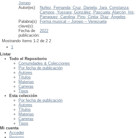
Joropo
Autor(es):
Nuñez, Fernanda;
Cruz, Daniela;
Jara, Constanza;
Campos, Yussara;
González, Pascuala;
Alarcón, Iris;
Parraguez, Carolina;
Pino, Cintia;
Díaz, Ángeles
Palabra(s)
Forma musical -- Joropo -- Venezuela
clave(s):
Fecha de
2022
publicación:
Mostrando ítems 1-2 de 2
2
1
Listar
Todo el Repositorio
Comunidades & Colecciones
Por fecha de publicación
Autores
Títulos
Materias
Carreras
Tipos
Esta colección
Por fecha de publicación
Autores
Títulos
Materias
Carreras
Tipos
Mi cuenta
Acceder
Registro