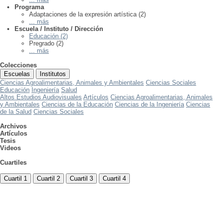
Programa
Adaptaciones de la expresión artística (2)
... más
Escuela / Instituto / Dirección
Educación (2)
Pregrado (2)
... más
Colecciones
Escuelas
Institutos
Ciencias Agroalimentarias, Animales y Ambientales
Ciencias Sociales
Educación
Ingeniería
Salud
Altos Estudios Audiovisuales
Artículos
Ciencias Agroalimentarias, Animales
y Ambientales
Ciencias de la Educación
Ciencias de la Ingeniería
Ciencias
de la Salud
Ciencias Sociales
Archivos
Artículos
Tesis
Videos
Cuartiles
Cuartil 1
Cuartil 2
Cuartil 3
Cuartil 4