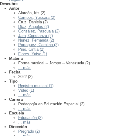
Descubre
Autor
Alarcón, Iris (2)
Campos, Yussara (2)
Cruz, Daniela (2)
Díaz, Ángeles (2)
González, Pascuala (2)
Jara, Constanza (2)
Nuñez, Fernanda (2)
Parraguez, Carolina (2)
Pino, Cintia (2)
Flores, Yaisa (1)
Materia
Forma musical -- Joropo -- Venezuela (2)
... más
Fecha
2022 (2)
Tipo
Registro musical (1)
Video (1)
... más
Carrera
Pedagogía en Educación Especial (2)
... más
Escuela
Educación (2)
... más
Dirección
Pregrado (2)
... más