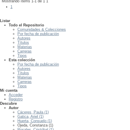
Mostrando ítems 1-1 de 1
1
1
Listar
Todo el Repositorio
Comunidades & Colecciones
Por fecha de publicación
Autores
Títulos
Materias
Carreras
Tipos
Esta colección
Por fecha de publicación
Autores
Títulos
Materias
Carreras
Tipos
Mi cuenta
Acceder
Registro
Descubre
Autor
Cáceres, Paula (1)
Gatica, Ariel (1)
Huerta, Consuelo (1)
Ojeda, Constanza (1)
Rosales, Cristóbal (1)