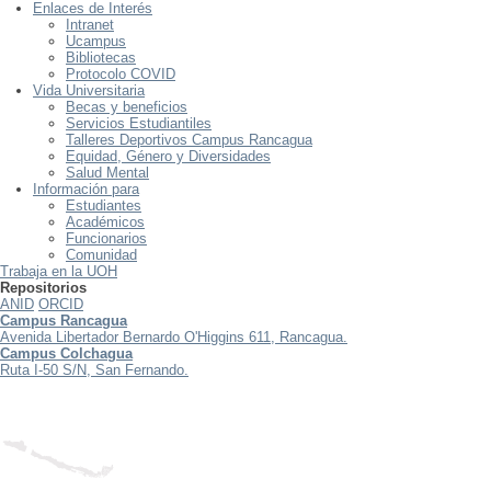
Enlaces de Interés
Intranet
Ucampus
Bibliotecas
Protocolo COVID
Vida Universitaria
Becas y beneficios
Servicios Estudiantiles
Talleres Deportivos Campus Rancagua
Equidad, Género y Diversidades
Salud Mental
Información para
Estudiantes
Académicos
Funcionarios
Comunidad
Trabaja en la UOH
Repositorios
ANID
ORCID
Campus Rancagua
Avenida Libertador Bernardo O'Higgins 611, Rancagua.
Campus Colchagua
Ruta I-50 S/N, San Fernando.