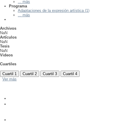
... más
Programa
Adaptaciones de la expresión artística (1)
... más
Archivos
NaN
Artículos
NaN
Tesis
NaN
Videos
Cuartiles
Cuartil 1
Cuartil 2
Cuartil 3
Cuartil 4
Ver más