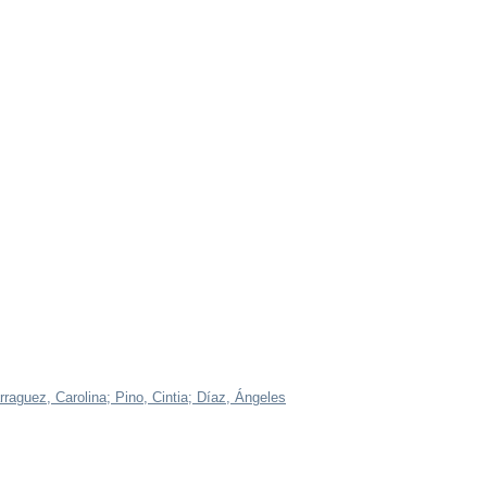
rraguez, Carolina;
Pino, Cintia;
Díaz, Ángeles