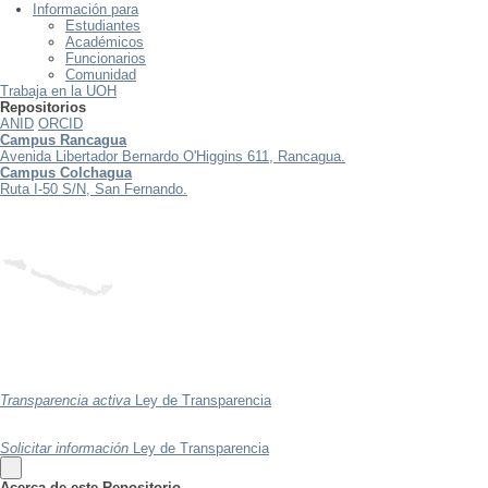
Información para
Estudiantes
Académicos
Funcionarios
Comunidad
Trabaja en la UOH
Repositorios
ANID
ORCID
Campus Rancagua
Avenida Libertador Bernardo O'Higgins 611, Rancagua.
Campus Colchagua
Ruta I-50 S/N, San Fernando.
Transparencia activa
Ley de Transparencia
Solicitar información
Ley de Transparencia
Acerca de este Repositorio