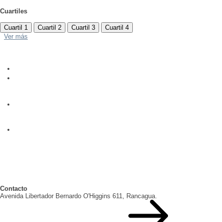
Cuartiles
Cuartil 1
Cuartil 2
Cuartil 3
Cuartil 4
Ver más
Contacto
Avenida Libertador Bernardo O'Higgins 611, Rancagua.