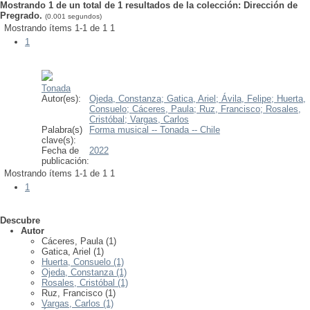
Mostrando 1 de un total de 1 resultados de la colección: Dirección de
Pregrado.
(0.001 segundos)
Mostrando ítems 1-1 de 1
1
1
Tonada
Autor(es):
Ojeda, Constanza;
Gatica, Ariel;
Ávila, Felipe;
Huerta,
Consuelo;
Cáceres, Paula;
Ruz, Francisco;
Rosales,
Cristóbal;
Vargas, Carlos
Palabra(s)
Forma musical -- Tonada -- Chile
clave(s):
Fecha de
2022
publicación:
Mostrando ítems 1-1 de 1
1
1
Descubre
Autor
Cáceres, Paula (1)
Gatica, Ariel (1)
Huerta, Consuelo (1)
Ojeda, Constanza (1)
Rosales, Cristóbal (1)
Ruz, Francisco (1)
Vargas, Carlos (1)