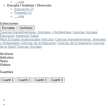
... más
Escuela / Instituto / Dirección
Educación (2)
Pregrado (2)
... más
Colecciones
Escuelas
Institutos
Ciencias Agroalimentarias, Animales y Ambientales
Ciencias Sociales
Educación
Ingeniería
Salud
Altos Estudios Audiovisuales
Artículos
Ciencias Agroalimentarias, Animales
y Ambientales
Ciencias de la Educación
Ciencias de la Ingeniería
Ciencias
de la Salud
Ciencias Sociales
Archivos
Artículos
Tesis
Videos
Cuartiles
Cuartil 1
Cuartil 2
Cuartil 3
Cuartil 4