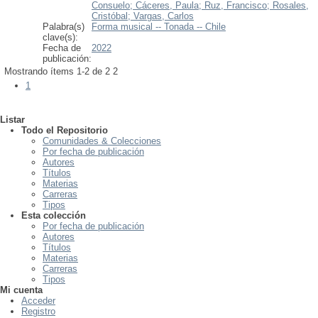
Consuelo;
Cáceres, Paula;
Ruz, Francisco;
Rosales,
Cristóbal;
Vargas, Carlos
Palabra(s)
Forma musical -- Tonada -- Chile
clave(s):
Fecha de
2022
publicación:
Mostrando ítems 1-2 de 2
2
1
Listar
Todo el Repositorio
Comunidades & Colecciones
Por fecha de publicación
Autores
Títulos
Materias
Carreras
Tipos
Esta colección
Por fecha de publicación
Autores
Títulos
Materias
Carreras
Tipos
Mi cuenta
Acceder
Registro