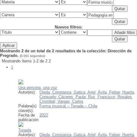
Nuevos filtros:
Mostrando 2 de un total de 2 resultados de la colección: Dirección de
Pregrado.
(0.001 segundos)
Mostrando ítems 1-2 de 2
2
1
Una persona, una voz
Autor(es):
Ojeda, Constanza;
Gatica, Ariel;
Ávila, Felipe;
Huerta,
Consuelo;
Cáceres, Paula;
Ruz, Francisco;
Rosales,
Cristóbal;
Vargas, Carlos
Palabra(s)
Forma musical -- Tonada -- Chile
clave(s):
Fecha de
2022
publicación:
Tonada
Autor(es):
Ojeda, Constanza;
Gatica, Ariel;
Ávila, Felipe;
Huerta,