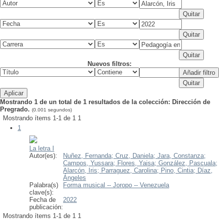
Nuevos filtros:
Mostrando 1 de un total de 1 resultados de la colección: Dirección de
Pregrado.
(0.001 segundos)
Mostrando ítems 1-1 de 1
1
1
La letra I
Autor(es):
Nuñez, Fernanda;
Cruz, Daniela;
Jara, Constanza;
Campos, Yussara;
Flores, Yaisa;
González, Pascuala;
Alarcón, Iris;
Parraguez, Carolina;
Pino, Cintia;
Díaz,
Ángeles
Palabra(s)
Forma musical -- Joropo -- Venezuela
clave(s):
Fecha de
2022
publicación:
Mostrando ítems 1-1 de 1
1