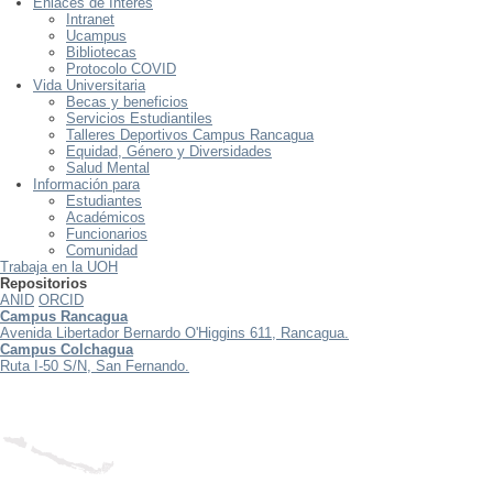
Enlaces de Interés
Intranet
Ucampus
Bibliotecas
Protocolo COVID
Vida Universitaria
Becas y beneficios
Servicios Estudiantiles
Talleres Deportivos Campus Rancagua
Equidad, Género y Diversidades
Salud Mental
Información para
Estudiantes
Académicos
Funcionarios
Comunidad
Trabaja en la UOH
Repositorios
ANID
ORCID
Campus Rancagua
Avenida Libertador Bernardo O'Higgins 611, Rancagua.
Campus Colchagua
Ruta I-50 S/N, San Fernando.