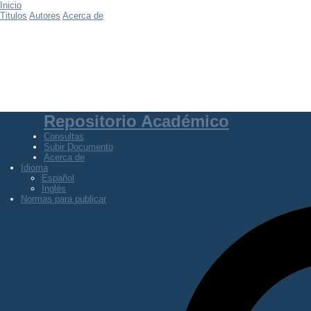
Inicio
Titulos
Autores
Acerca de
Repositorio Académico
Consultas
Subir Documento
Acerca de
Idioma
Español
Inglés
Normas para publicar