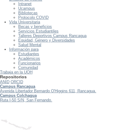
Intranet
Ucampus
Bibliotecas
Protocolo COVID
Vida Universitaria
Becas y beneficios
Servicios Estudiantiles
Talleres Deportivos Campus Rancagua
Equidad, Género y Diversidades
Salud Mental
Información para
Estudiantes
Académicos
Funcionarios
Comunidad
Trabaja en la UOH
Repositorios
ANID
ORCID
Campus Rancagua
Avenida Libertador Bernardo O'Higgins 611, Rancagua.
Campus Colchagua
Ruta I-50 S/N, San Fernando.