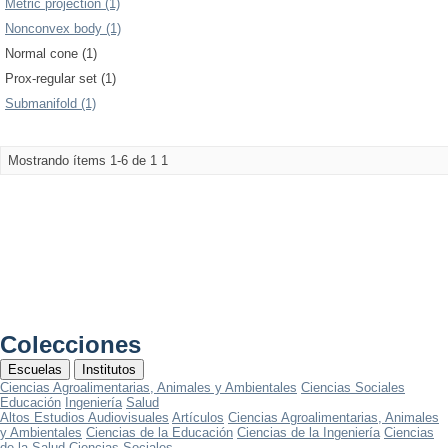
Metric projection (1)
Nonconvex body (1)
Normal cone (1)
Prox-regular set (1)
Submanifold (1)
Mostrando ítems 1-6 de 1
1
Colecciones
Escuelas
Institutos
Ciencias Agroalimentarias, Animales y Ambientales
Ciencias Sociales
Educación
Ingeniería
Salud
Altos Estudios Audiovisuales
Artículos
Ciencias Agroalimentarias, Animales
y Ambientales
Ciencias de la Educación
Ciencias de la Ingeniería
Ciencias
de la Salud
Ciencias Sociales