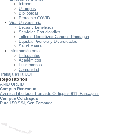
Intranet
Ucampus
Bibliotecas
Protocolo COVID
Vida Universitaria
Becas y beneficios
Servicios Estudiantiles
Talleres Deportivos Campus Rancagua
Equidad, Género y Diversidades
Salud Mental
Información para
Estudiantes
Académicos
Funcionarios
Comunidad
Trabaja en la UOH
Repositorios
ANID
ORCID
Campus Rancagua
Avenida Libertador Bernardo O'Higgins 611, Rancagua.
Campus Colchagua
Ruta I-50 S/N, San Fernando.