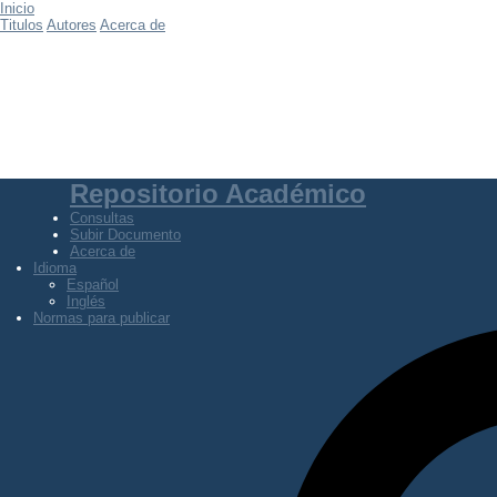
Inicio
Titulos
Autores
Acerca de
Repositorio Académico
Consultas
Subir Documento
Acerca de
Idioma
Español
Inglés
Normas para publicar