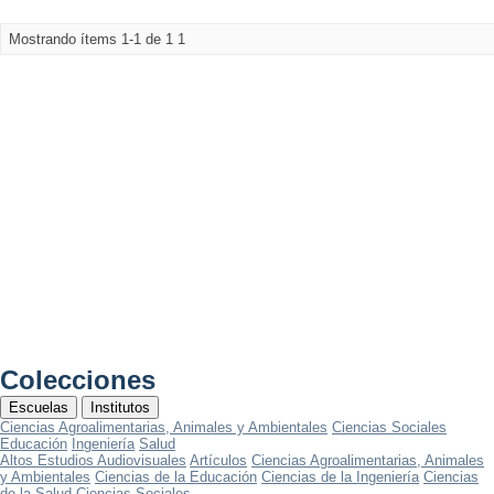
Mostrando ítems 1-1 de 1
1
Colecciones
Escuelas
Institutos
Ciencias Agroalimentarias, Animales y Ambientales
Ciencias Sociales
Educación
Ingeniería
Salud
Altos Estudios Audiovisuales
Artículos
Ciencias Agroalimentarias, Animales
y Ambientales
Ciencias de la Educación
Ciencias de la Ingeniería
Ciencias
de la Salud
Ciencias Sociales