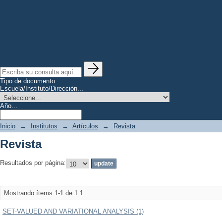
Tipo de documento...
Escuela/Instituto/Dirección...
Año...
Inicio
→
Institutos
→
Artículos
→
Revista
Revista
Resultados por página:
Mostrando ítems 1-1 de 1
1
SET-VALUED AND VARIATIONAL ANALYSIS (1)