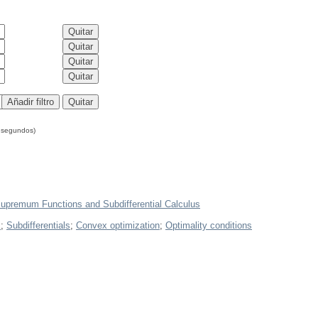
 segundos)
Supremum Functions and Subdifferential Calculus
s
;
Subdifferentials
;
Convex optimization
;
Optimality conditions