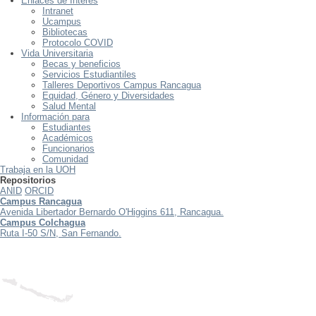
Enlaces de Interés
Intranet
Ucampus
Bibliotecas
Protocolo COVID
Vida Universitaria
Becas y beneficios
Servicios Estudiantiles
Talleres Deportivos Campus Rancagua
Equidad, Género y Diversidades
Salud Mental
Información para
Estudiantes
Académicos
Funcionarios
Comunidad
Trabaja en la UOH
Repositorios
ANID
ORCID
Campus Rancagua
Avenida Libertador Bernardo O'Higgins 611, Rancagua.
Campus Colchagua
Ruta I-50 S/N, San Fernando.