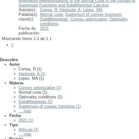
Alternative Representations of the Normal Cone to the Domain of
Supremum Functions and Subdifferential Calculus
Autor(es):
Correa, R;
Hantoute, A;
López, MA
Palabra(s)
Normal cone
;
Supremum of convex functions
;
clave(s):
Subdifferentials
;
Convex optimization
;
Optimality
conditions
Fecha de
2021
publicación:
Mostrando ítems 1-1 de 1
1
1
Descubre
Autor
Correa, R (1)
Hantoute, A (1)
López, MA (1)
Materia
Convex optimization (1)
Normal cone (1)
Optimality conditions (1)
Subdifferentials (1)
Supremum of convex functions (1)
... más
Fecha
2021 (1)
Tipo
Artículo (1)
... más
Revista