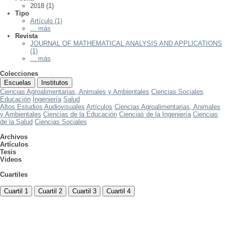
2018 (1)
Tipo
Artículo (1)
... más
Revista
JOURNAL OF MATHEMATICAL ANALYSIS AND APPLICATIONS
(1)
... más
Colecciones
Escuelas
Institutos
Ciencias Agroalimentarias, Animales y Ambientales
Ciencias Sociales
Educación
Ingeniería
Salud
Altos Estudios Audiovisuales
Artículos
Ciencias Agroalimentarias, Animales
y Ambientales
Ciencias de la Educación
Ciencias de la Ingeniería
Ciencias
de la Salud
Ciencias Sociales
Archivos
Artículos
Tesis
Videos
Cuartiles
Cuartil 1
Cuartil 2
Cuartil 3
Cuartil 4