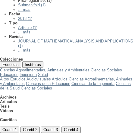
Prox-regular set (1)
Submanifold (1)
... más
Fecha
2018 (1)
Tipo
Artículo (1)
... más
Revista
JOURNAL OF MATHEMATICAL ANALYSIS AND APPLICATIONS
(1)
... más
Colecciones
Escuelas
Institutos
Ciencias Agroalimentarias, Animales y Ambientales
Ciencias Sociales
Educación
Ingeniería
Salud
Altos Estudios Audiovisuales
Artículos
Ciencias Agroalimentarias, Animales
y Ambientales
Ciencias de la Educación
Ciencias de la Ingeniería
Ciencias
de la Salud
Ciencias Sociales
Archivos
Artículos
Tesis
Videos
Cuartiles
Cuartil 1
Cuartil 2
Cuartil 3
Cuartil 4