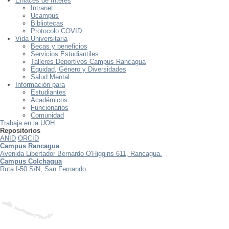
Enlaces de Interés
Intranet
Ucampus
Bibliotecas
Protocolo COVID
Vida Universitaria
Becas y beneficios
Servicios Estudiantiles
Talleres Deportivos Campus Rancagua
Equidad, Género y Diversidades
Salud Mental
Información para
Estudiantes
Académicos
Funcionarios
Comunidad
Trabaja en la UOH
Repositorios
ANID
ORCID
Campus Rancagua
Avenida Libertador Bernardo O'Higgins 611, Rancagua.
Campus Colchagua
Ruta I-50 S/N, San Fernando.