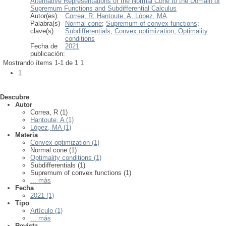
Alternative Representations of the Normal Cone to the Domain of
Supremum Functions and Subdifferential Calculus
Autor(es):
Correa, R;
Hantoute, A;
López, MA
Palabra(s)
Normal cone
;
Supremum of convex functions
;
clave(s):
Subdifferentials
;
Convex optimization
;
Optimality
conditions
Fecha de
2021
publicación:
Mostrando ítems 1-1 de 1
1
1
Descubre
Autor
Correa, R (1)
Hantoute, A (1)
López, MA (1)
Materia
Convex optimization (1)
Normal cone (1)
Optimality conditions (1)
Subdifferentials (1)
Supremum of convex functions (1)
... más
Fecha
2021 (1)
Tipo
Artículo (1)
... más
Revista