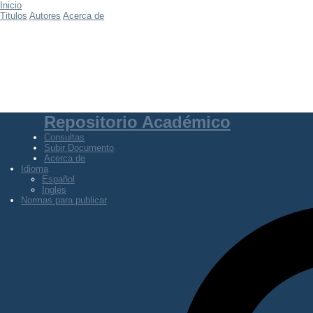
Inicio
Titulos
Autores
Acerca de
Repositorio Académico
Consultas
Subir Documento
Acerca de
Idioma
Español
Inglés
Normas para publicar