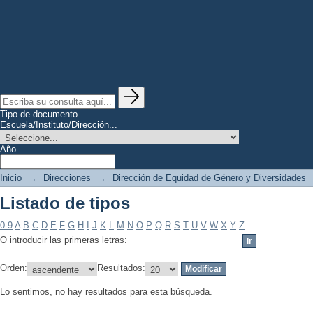
Tipo de documento...
Escuela/Instituto/Dirección...
Año...
Inicio
→
Direcciones
→
Dirección de Equidad de Género y Diversidades
Listado de tipos
0-9
A
B
C
D
E
F
G
H
I
J
K
L
M
N
O
P
Q
R
S
T
U
V
W
X
Y
Z
O introducir las primeras letras:
Orden:
Resultados:
Lo sentimos, no hay resultados para esta búsqueda.