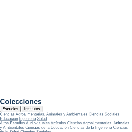
Colecciones
Escuelas
Institutos
Ciencias Agroalimentarias, Animales y Ambientales
Ciencias Sociales
Educación
Ingeniería
Salud
Altos Estudios Audiovisuales
Artículos
Ciencias Agroalimentarias, Animales
y Ambientales
Ciencias de la Educación
Ciencias de la Ingeniería
Ciencias
de la Salud
Ciencias Sociales