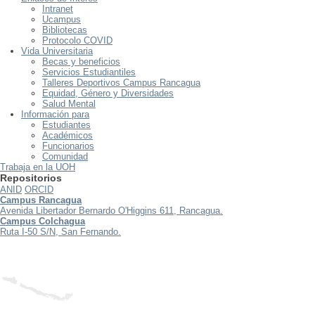
Intranet
Ucampus
Bibliotecas
Protocolo COVID
Vida Universitaria
Becas y beneficios
Servicios Estudiantiles
Talleres Deportivos Campus Rancagua
Equidad, Género y Diversidades
Salud Mental
Información para
Estudiantes
Académicos
Funcionarios
Comunidad
Trabaja en la UOH
Repositorios
ANID
ORCID
Campus Rancagua
Avenida Libertador Bernardo O'Higgins 611, Rancagua.
Campus Colchagua
Ruta I-50 S/N, San Fernando.