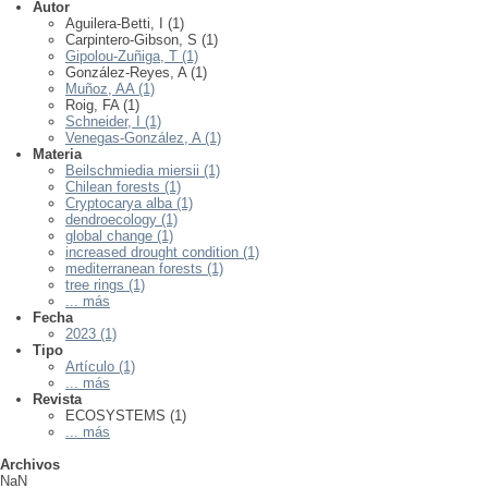
Autor
Aguilera-Betti, I (1)
Carpintero-Gibson, S (1)
Gipolou-Zuñiga, T (1)
González-Reyes, A (1)
Muñoz, AA (1)
Roig, FA (1)
Schneider, I (1)
Venegas-González, A (1)
Materia
Beilschmiedia miersii (1)
Chilean forests (1)
Cryptocarya alba (1)
dendroecology (1)
global change (1)
increased drought condition (1)
mediterranean forests (1)
tree rings (1)
... más
Fecha
2023 (1)
Tipo
Artículo (1)
... más
Revista
ECOSYSTEMS (1)
... más
Archivos
NaN