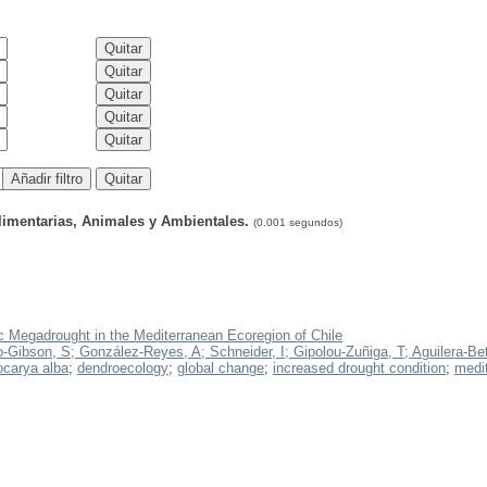
alimentarias, Animales y Ambientales.
(0.001 segundos)
ic Megadrought in the Mediterranean Ecoregion of Chile
o-Gibson, S;
González-Reyes, A;
Schneider, I;
Gipolou-Zuñiga, T;
Aguilera-Bet
ocarya alba
;
dendroecology
;
global change
;
increased drought condition
;
medit