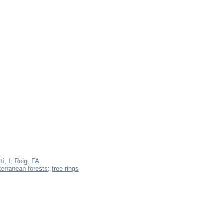
ti, I;
Roig, FA
erranean forests
;
tree rings