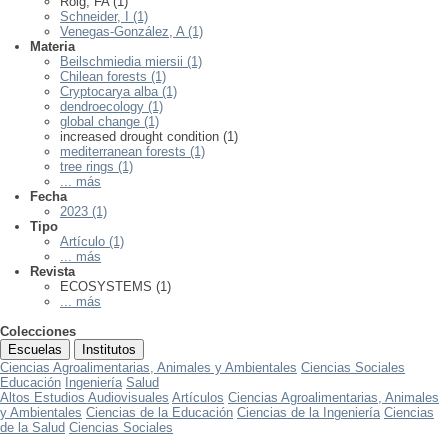
Roig, FA (1)
Schneider, I (1)
Venegas-González, A (1)
Materia
Beilschmiedia miersii (1)
Chilean forests (1)
Cryptocarya alba (1)
dendroecology (1)
global change (1)
increased drought condition (1)
mediterranean forests (1)
tree rings (1)
... más
Fecha
2023 (1)
Tipo
Artículo (1)
... más
Revista
ECOSYSTEMS (1)
... más
Colecciones
Escuelas
Institutos
Ciencias Agroalimentarias, Animales y Ambientales
Ciencias Sociales
Educación
Ingeniería
Salud
Altos Estudios Audiovisuales
Artículos
Ciencias Agroalimentarias, Animales
y Ambientales
Ciencias de la Educación
Ciencias de la Ingeniería
Ciencias
de la Salud
Ciencias Sociales