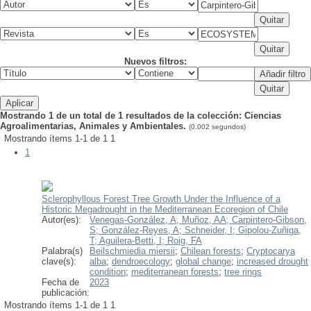
Nuevos filtros:
Mostrando 1 de un total de 1 resultados de la colección: Ciencias
Agroalimentarias, Animales y Ambientales.
(0.002 segundos)
Mostrando ítems 1-1 de 1
1
1
Sclerophyllous Forest Tree Growth Under the Influence of a
Historic Megadrought in the Mediterranean Ecoregion of Chile
Autor(es):
Venegas-González, A;
Muñoz, AA;
Carpintero-Gibson,
S;
González-Reyes, A;
Schneider, I;
Gipolou-Zuñiga,
T;
Aguilera-Betti, I;
Roig, FA
Palabra(s)
Beilschmiedia miersii
;
Chilean forests
;
Cryptocarya
clave(s):
alba
;
dendroecology
;
global change
;
increased drought
condition
;
mediterranean forests
;
tree rings
Fecha de
2023
publicación:
Mostrando ítems 1-1 de 1
1