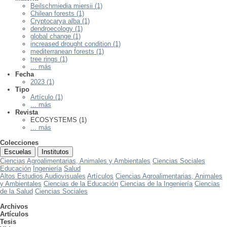
Beilschmiedia miersii (1)
Chilean forests (1)
Cryptocarya alba (1)
dendroecology (1)
global change (1)
increased drought condition (1)
mediterranean forests (1)
tree rings (1)
... más
Fecha
2023 (1)
Tipo
Artículo (1)
... más
Revista
ECOSYSTEMS (1)
... más
Colecciones
Escuelas
Institutos
Ciencias Agroalimentarias, Animales y Ambientales
Ciencias Sociales
Educación
Ingeniería
Salud
Altos Estudios Audiovisuales
Artículos
Ciencias Agroalimentarias, Animales
y Ambientales
Ciencias de la Educación
Ciencias de la Ingeniería
Ciencias
de la Salud
Ciencias Sociales
Archivos
Artículos
Tesis