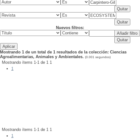
Nuevos filtros:
Mostrando 1 de un total de 1 resultados de la colección: Ciencias
Agroalimentarias, Animales y Ambientales.
(0.001 segundos)
Mostrando ítems 1-1 de 1
1
1
publicación:
Fecha de
2023
condition
;
mediterranean forests
;
tree rings
clave(s):
alba
;
dendroecology
;
global change
;
increased drought
Palabra(s)
Beilschmiedia miersii
;
Chilean forests
;
Cryptocarya
T;
Aguilera-Betti, I;
Roig, FA
S;
González-Reyes, A;
Schneider, I;
Gipolou-Zuñiga,
Autor(es):
Venegas-González, A;
Muñoz, AA;
Carpintero-Gibson,
Historic Megadrought in the Mediterranean Ecoregion of Chile
Sclerophyllous Forest Tree Growth Under the Influence of a
Mostrando ítems 1-1 de 1
1
1