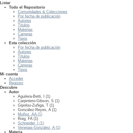
Listar
Todo el Repositorio
Comunidades & Colecciones
Por fecha de publicación
Autores
Títulos
Materias
Carreras
Tipos
Esta colección
Por fecha de publicación
Autores
Títulos
Materias
Carreras
Tipos
Mi cuenta
Acceder
Registro
Descubre
Autor
Aguilera-Betti, I (1)
Carpintero-Gibson, S (1)
Gipolou-Zuñiga, T (1)
González-Reyes, A (1)
Muñoz, AA (1)
Roig, FA (1)
Schneider, I (1)
Venegas-González, A (1)
Materia