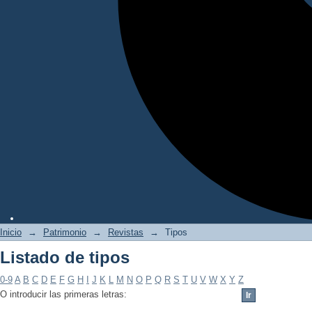
Inicio
→
Patrimonio
→
Revistas
→
Tipos
Listado de tipos
0-9
A
B
C
D
E
F
G
H
I
J
K
L
M
N
O
P
Q
R
S
T
U
V
W
X
Y
Z
O introducir las primeras letras: