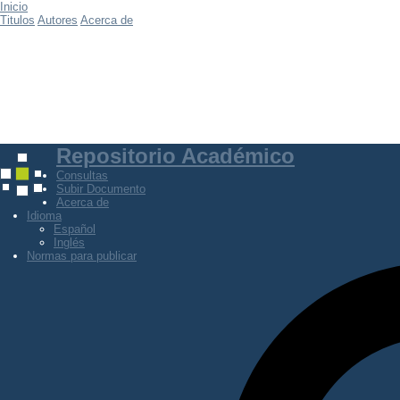
Inicio
Titulos
Autores
Acerca de
Repositorio Académico
Consultas
Subir Documento
Acerca de
Idioma
Español
Inglés
Normas para publicar